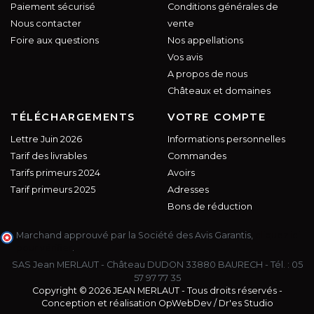
Paiement sécurisé
Conditions générales de
Nous contacter
vente
Foire aux questions
Nos appellations
Vos avis
A propos de nous
Châteaux et domaines
TÉLÉCHARGEMENTS
VOTRE COMPTE
Lettre Juin 2026
Informations personnelles
Tarif des livrables
Commandes
Tarifs primeurs 2024
Avoirs
Tarif primeurs 2025
Adresses
Bons de réduction
Marchand approuvé par la Société des Avis Garantis,
cliquez ici
pour vérifier
.
SAS Jean MERLAUT - Château DUDON 33880 BAURECH - Tél. :
05
57 97 77 35
Copyright © 2026 JEAN MERLAUT - Tous droits réservés -
Conception et réalisation
OpWebDev
/
Dr'es Studio