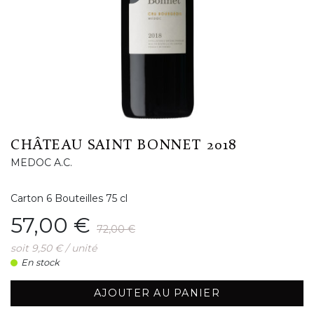
CHÂTEAU SAINT BONNET 2018
MEDOC A.C.
Carton 6 Bouteilles 75 cl
Prix
Prix de base
57,00 €
72,00 €
soit 9,50 € / unité
En stock
AJOUTER AU PANIER