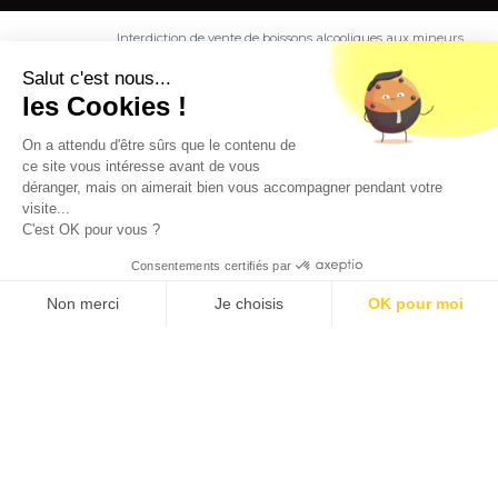
Interdiction de vente de boissons alcooliques aux mineurs
de moins de 18 ans. La preuve de majorité de l'acheteur
est exigée au moment de la vente en ligne.
Salut c'est nous...
CODE DE LA SANTE PUBLIQUE, ART. L. 3342-1 et L. 3353-3
les Cookies !
L'abus d'alcool est dangereux pour la santé. Sachez
consommer avec modération.
On a attendu d'être sûrs que le contenu de
ce site vous intéresse avant de vous
déranger, mais on aimerait bien vous accompagner pendant votre
visite...
C'est OK pour vous ?
Consentements certifiés par
9.5
/10 (1363 avis)
★★★★★
Non merci
Je choisis
OK pour moi
Axeptio consent
Plateforme de Gestion du Consentement : Personnalisez vos O
Notre plateforme vous permet d'adapter et de gérer vos paramètr