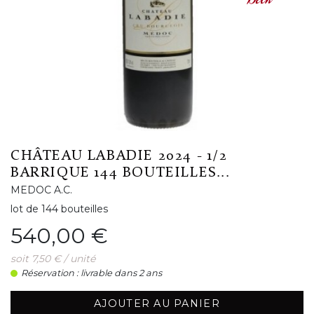
CHÂTEAU LABADIE 2024 - 1/2
BARRIQUE 144 BOUTEILLES...
MEDOC A.C.
lot de 144 bouteilles
Prix
540,00 €
soit 7,50 € / unité
Réservation : livrable dans 2 ans
AJOUTER AU PANIER