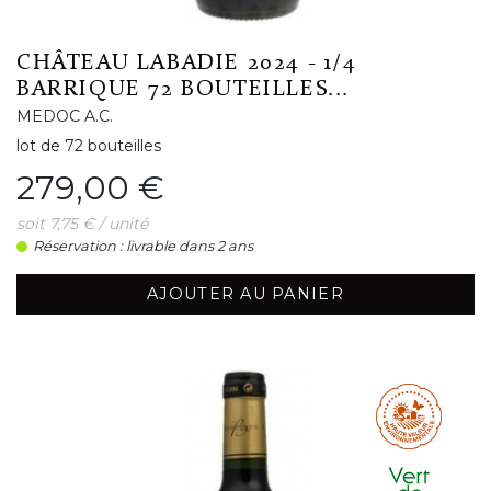
CHÂTEAU LABADIE 2024 - 1/4
BARRIQUE 72 BOUTEILLES...
MEDOC A.C.
lot de 72 bouteilles
Prix
279,00 €
soit 7,75 € / unité
Réservation : livrable dans 2 ans
AJOUTER AU PANIER