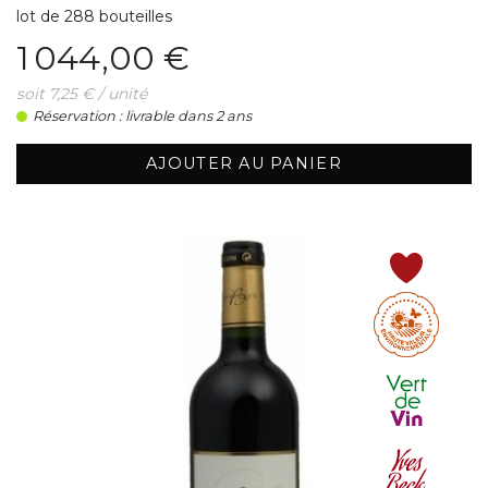
lot de 288 bouteilles
Prix
1 044,00 €
soit 7,25 € / unité
Réservation : livrable dans 2 ans
AJOUTER AU PANIER