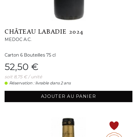
CHÂTEAU LABADIE 2024
MEDOC A.C.
Carton 6 Bouteilles 75 cl
Prix
52,50 €
soit 8,75 € / unité
Réservation : livrable dans 2 ans
AJOUTER AU PANIER