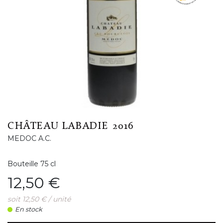
CHÂTEAU LABADIE 2016
MEDOC A.C.
Bouteille 75 cl
Prix
12,50 €
soit 12,50 € / unité
En stock