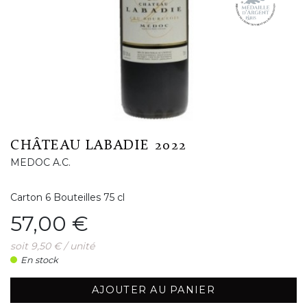
CHÂTEAU LABADIE 2022
MEDOC A.C.
Carton 6 Bouteilles 75 cl
Prix
57,00 €
soit 9,50 € / unité
En stock
AJOUTER AU PANIER