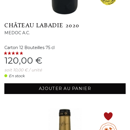
CHÂTEAU LABADIE 2020
MEDOC A.C.
Carton 12 Bouteilles 75 cl
Prix
120,00 €
soit 10,00 € / unité
En stock
AJOUTER AU PANIER