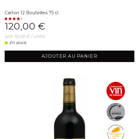
Carton 12 Bouteilles 75 cl
Prix
120,00 €
soit 10,00 € / unité
En stock
AJOUTER AU PANIER