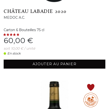
CHÂTEAU LABADIE 2020
MEDOC A.C.
Carton 6 Bouteilles 75 cl
Prix
60,00 €
soit 10,00 € / unité
En stock
AJOUTER AU PANIER