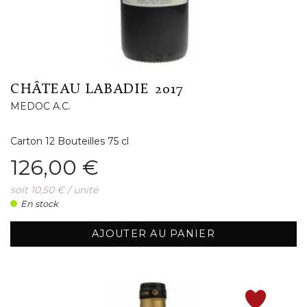
CHÂTEAU LABADIE 2017
MEDOC A.C.
Carton 12 Bouteilles 75 cl
Prix
126,00 €
soit 10,50 € / unité
En stock
AJOUTER AU PANIER