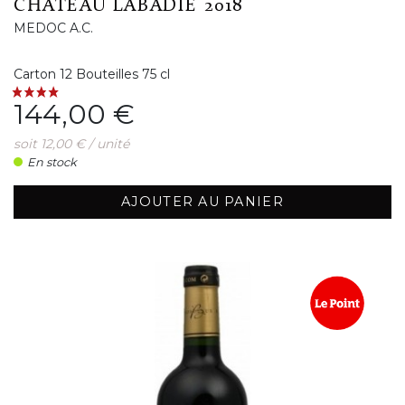
CHÂTEAU LABADIE 2018
MEDOC A.C.
Carton 12 Bouteilles 75 cl
Prix
144,00 €
soit 12,00 € / unité
En stock
AJOUTER AU PANIER