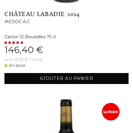
CHÂTEAU LABADIE 2014
MEDOC A.C.
Carton 12 Bouteilles 75 cl
Prix
146,40 €
soit 12,20 € / unité
En stock
AJOUTER AU PANIER