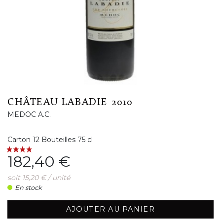
CHÂTEAU LABADIE 2010
MEDOC A.C.
Carton 12 Bouteilles 75 cl
Prix
182,40 €
soit 15,20 € / unité
En stock
AJOUTER AU PANIER