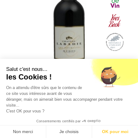
Salut c'est nous...
les Cookies !
On a attendu d'être sûrs que le contenu de
ce site vous intéresse avant de vous
déranger, mais on aimerait bien vous accompagner pendant votre
CHÂTEAU LABADIE 2022
visite...
C'est OK pour vous ?
MEDOC A.C.
Consentements certifiés par
Carton 12 Bouteilles 75 cl
9.5
/10 (1363 avis)
★★★★★
Non merci
Je choisis
OK pour moi
Prix