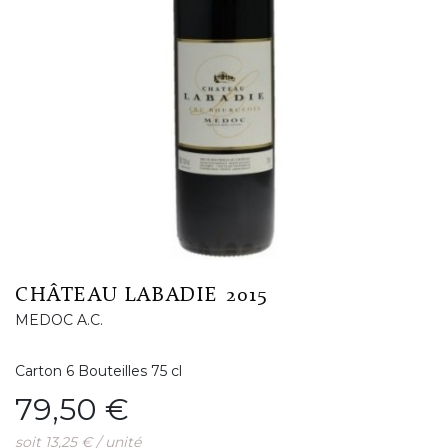
CHÂTEAU LABADIE 2015
MEDOC A.C.
Carton 6 Bouteilles 75 cl
Prix
79,50 €
soit 13,25 € / unité