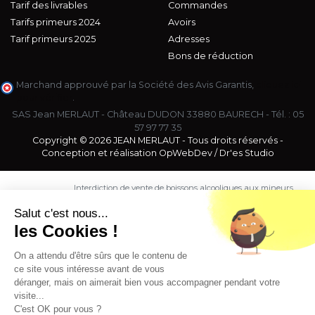
Tarif des livrables
Commandes
Tarifs primeurs 2024
Avoirs
Tarif primeurs 2025
Adresses
Bons de réduction
Marchand approuvé par la Société des Avis Garantis,
cliquez ici
pour vérifier
.
SAS Jean MERLAUT - Château DUDON 33880 BAURECH - Tél. :
05
57 97 77 35
Copyright © 2026 JEAN MERLAUT - Tous droits réservés -
Conception et réalisation
OpWebDev
/
Dr'es Studio
Interdiction de vente de boissons alcooliques aux mineurs
de moins de 18 ans. La preuve de majorité de l'acheteur
est exigée au moment de la vente en ligne.
Salut c'est nous...
CODE DE LA SANTE PUBLIQUE, ART. L. 3342-1 et L. 3353-3
les Cookies !
L'abus d'alcool est dangereux pour la santé. Sachez
consommer avec modération.
On a attendu d'être sûrs que le contenu de
ce site vous intéresse avant de vous
déranger, mais on aimerait bien vous accompagner pendant votre
visite...
C'est OK pour vous ?