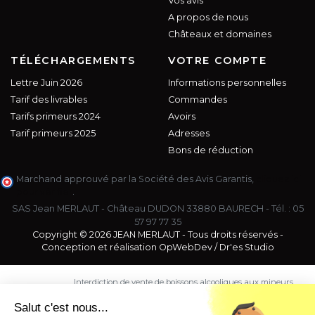
Vos avis
A propos de nous
Châteaux et domaines
TÉLÉCHARGEMENTS
VOTRE COMPTE
Lettre Juin 2026
Informations personnelles
Tarif des livrables
Commandes
Tarifs primeurs 2024
Avoirs
Tarif primeurs 2025
Adresses
Bons de réduction
Marchand approuvé par la Société des Avis Garantis,
cliquez ici
pour vérifier
.
SAS Jean MERLAUT - Château DUDON 33880 BAURECH - Tél. :
05
57 97 77 35
Copyright © 2026 JEAN MERLAUT - Tous droits réservés -
Conception et réalisation
OpWebDev
/
Dr'es Studio
Interdiction de vente de boissons alcooliques aux mineurs
de moins de 18 ans. La preuve de majorité de l'acheteur
est exigée au moment de la vente en ligne.
Salut c'est nous...