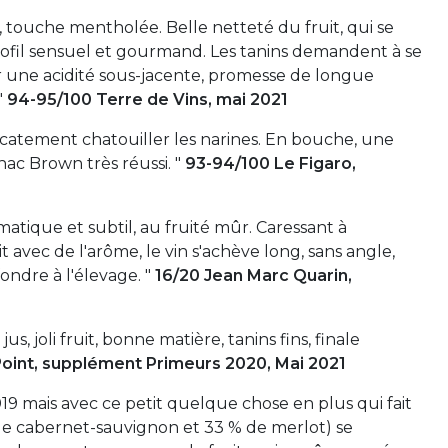
touche mentholée. Belle netteté du fruit, qui se
rofil sensuel et gourmand. Les tanins demandent à se
ar une acidité sous-jacente, promesse de longue
"
94-95/100 Terre de Vins, mai 2021
élicatement chatouiller les narines. En bouche, une
ac Brown très réussi. "
93-94/100 Le Figaro,
atique et subtil, au fruité mûr. Caressant à
 avec de l'arôme, le vin s'achève long, sans angle,
ondre à l'élevage. "
16/20 Jean Marc Quarin,
s, joli fruit, bonne matière, tanins fins, finale
Point, supplément Primeurs 2020, Mai 2021
9 mais avec ce petit quelque chose en plus qui fait
de cabernet-sauvignon et 33 % de merlot) se