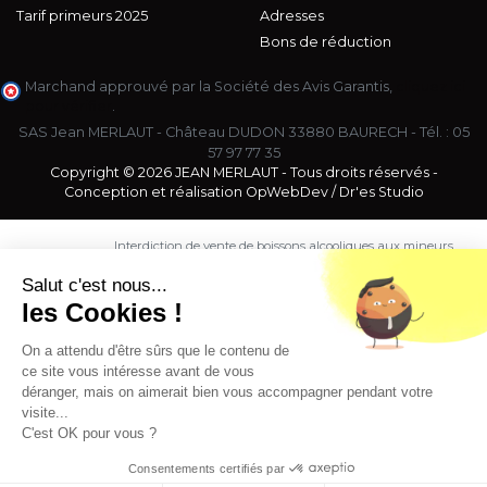
Tarif primeurs 2025
Adresses
Bons de réduction
Marchand approuvé par la Société des Avis Garantis,
cliquez ici
pour vérifier
.
SAS Jean MERLAUT - Château DUDON 33880 BAURECH - Tél. :
05
57 97 77 35
Copyright © 2026 JEAN MERLAUT - Tous droits réservés -
Conception et réalisation
OpWebDev
/
Dr'es Studio
Interdiction de vente de boissons alcooliques aux mineurs
de moins de 18 ans. La preuve de majorité de l'acheteur
est exigée au moment de la vente en ligne.
Salut c'est nous...
CODE DE LA SANTE PUBLIQUE, ART. L. 3342-1 et L. 3353-3
les Cookies !
L'abus d'alcool est dangereux pour la santé. Sachez
consommer avec modération.
On a attendu d'être sûrs que le contenu de
ce site vous intéresse avant de vous
déranger, mais on aimerait bien vous accompagner pendant votre
visite...
C'est OK pour vous ?
Consentements certifiés par