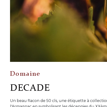
Domaine
DECADE
Un beau flacon de 50 cls, une étiquette à collection
l'Armagnac en symbolisant les décennies du XXèm