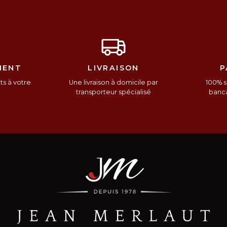
IENT
LIVRAISON
P
s à votre
Une livraison à domicile par
100% s
n
transporteur spécialisé
banca