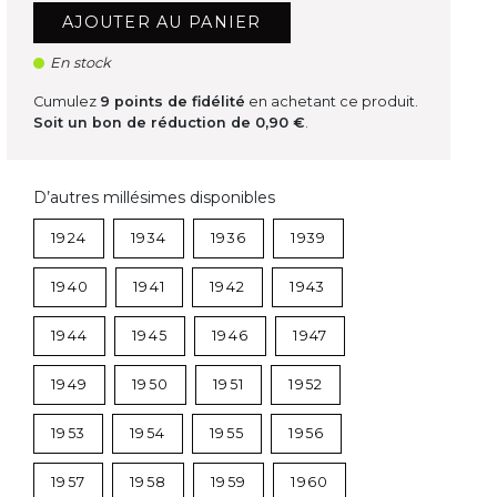
AJOUTER AU PANIER
En stock
Cumulez
9
points de fidélité
en achetant ce produit.
Soit un bon de réduction de
0,90 €
.
D’autres millésimes disponibles
1924
1934
1936
1939
1940
1941
1942
1943
1944
1945
1946
1947
1949
1950
1951
1952
1953
1954
1955
1956
1957
1958
1959
1960