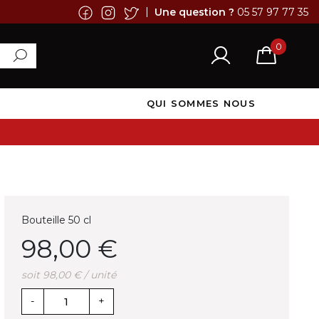
|
Une question ?
05 57 97 77 35
0
QUI SOMMES NOUS
Bouteille 50 cl
98,00 €
soit 98,00 € / unité
-
+