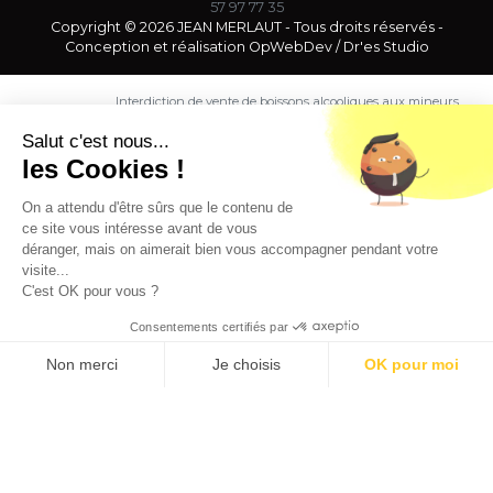
57 97 77 35
Copyright © 2026 JEAN MERLAUT - Tous droits réservés -
Conception et réalisation
OpWebDev
/
Dr'es Studio
Interdiction de vente de boissons alcooliques aux mineurs
de moins de 18 ans. La preuve de majorité de l'acheteur
est exigée au moment de la vente en ligne.
Salut c'est nous...
CODE DE LA SANTE PUBLIQUE, ART. L. 3342-1 et L. 3353-3
les Cookies !
L'abus d'alcool est dangereux pour la santé. Sachez
consommer avec modération.
On a attendu d'être sûrs que le contenu de
ce site vous intéresse avant de vous
déranger, mais on aimerait bien vous accompagner pendant votre
visite...
C'est OK pour vous ?
Consentements certifiés par
9.5
/10 (1363 avis)
★★★★★
Non merci
Je choisis
OK pour moi
Axeptio consent
Plateforme de Gestion du Consentement : Personnalisez vos O
Notre plateforme vous permet d'adapter et de gérer vos paramètr