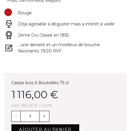
" Frais, harmonieux, élégant "
Rouge
Déjà agréable à déguster mais a intérêt à vieillir
(1 avis)
2ème Cru Classé en 1855
...une densité et un moelleux de bouche
fascinants. 19/20 RVF
Caisse bois 6 Bouteilles 75 cl
1 116,00 €
soit 186,00 € / unité
-
+
AJOUTER AU PANIER