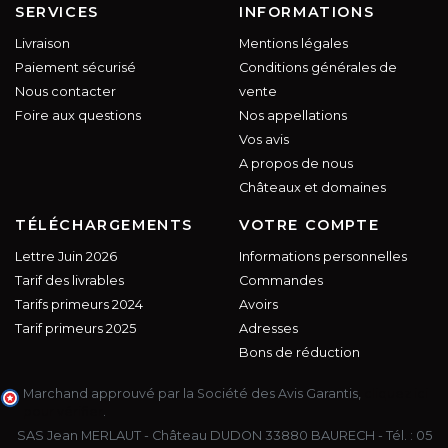
SERVICES
INFORMATIONS
Livraison
Mentions légales
Paiement sécurisé
Conditions générales de
Nous contacter
vente
Foire aux questions
Nos appellations
Vos avis
A propos de nous
Châteaux et domaines
TÉLÉCHARGEMENTS
VOTRE COMPTE
Lettre Juin 2026
Informations personnelles
Tarif des livrables
Commandes
Tarifs primeurs 2024
Avoirs
Tarif primeurs 2025
Adresses
Bons de réduction
Marchand approuvé par la Société des Avis Garantis,
cliquez ici
pour vérifier
.
SAS Jean MERLAUT - Château DUDON 33880 BAURECH - Tél. :
05