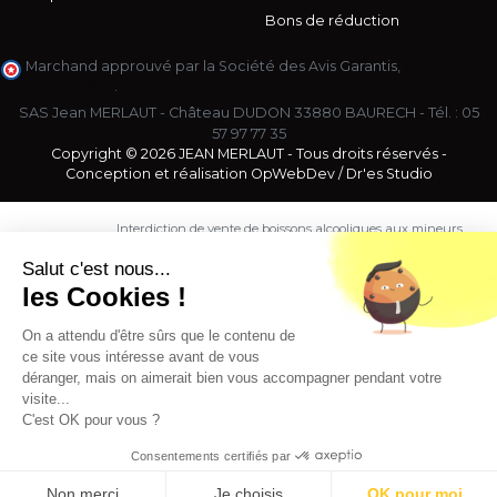
Bons de réduction
Marchand approuvé par la Société des Avis Garantis,
cliquez ici
pour vérifier
.
SAS Jean MERLAUT - Château DUDON 33880 BAURECH - Tél. :
05
57 97 77 35
Copyright © 2026 JEAN MERLAUT - Tous droits réservés -
Conception et réalisation
OpWebDev
/
Dr'es Studio
Interdiction de vente de boissons alcooliques aux mineurs
de moins de 18 ans. La preuve de majorité de l'acheteur
est exigée au moment de la vente en ligne.
Salut c'est nous...
CODE DE LA SANTE PUBLIQUE, ART. L. 3342-1 et L. 3353-3
les Cookies !
L'abus d'alcool est dangereux pour la santé. Sachez
consommer avec modération.
On a attendu d'être sûrs que le contenu de
ce site vous intéresse avant de vous
déranger, mais on aimerait bien vous accompagner pendant votre
visite...
C'est OK pour vous ?
Consentements certifiés par
9.5
/10 (1363 avis)
★★★★★
Non merci
Je choisis
OK pour moi