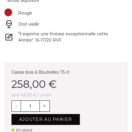
" Boisé, équilibré "
Rouge
Doit vieillir
(1 avis)
"il exprime une finesse exceptionnelle cette
Année". 16-17/20 RVF
Caisse bois 6 Bouteilles 75 cl
258,00 €
soit 43,00 € / unité
-
+
AJOUTER AU PANIER
En stock