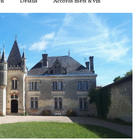
on
Détails
Accords mets & vin