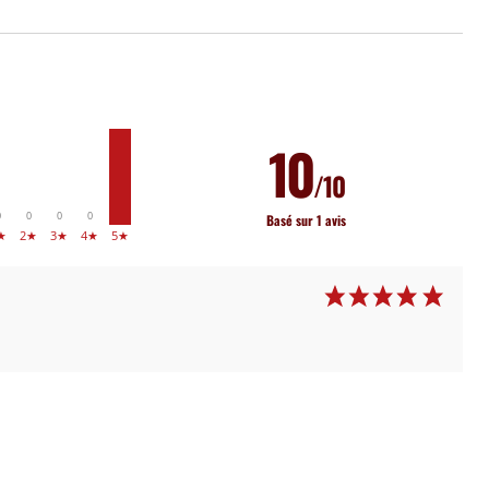
1
10
/10
0
0
0
0
Basé sur 1 avis
★
2★
3★
4★
5★