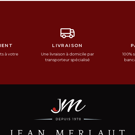
IENT
LIVRAISON
P
s à votre
Une livraison à domicile par
100% s
n
transporteur spécialisé
banca