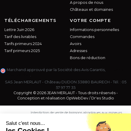
A propos de nous
Châteaux et domaines
TÉLÉCHARGEMENTS
VOTRE COMPTE
Lettre Juin 2026
Informations personnelles
Tarif des livrables
Commandes
Tarifs primeurs 2024
Avoirs
Tarif primeurs 2025
Adresses
Bons de réduction
Marchand approuvé par la Société des Avis Garantis,
cliquez ici
pour vérifier
.
SAS Jean MERLAUT - Château DUDON 33880 BAURECH - Tél. :
05
57 97 77 35
Copyright © 2026 JEAN MERLAUT - Tous droits réservés -
Conception et réalisation
OpWebDev
/
Dr'es Studio
Interdiction de vente de boissons alcooliques aux mineurs
de moins de 18 ans. La preuve de majorité de l'acheteur
est exigée au moment de la vente en ligne.
Salut c'est nous...
CODE DE LA SANTE PUBLIQUE, ART. L. 3342-1 et L. 3353-3
les Cookies !