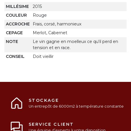
MILLÉSIME
2015
COULEUR
Rouge
ACCROCHE
Frais, corsé, harmonieux
CEPAGE
Merlot, Cabernet
NOTE
Le vin gagne en moelleux ce qu'il perd en
tension et en race.
CONSEIL
Doit vieillir
STOCKAGE
Un entrepôt de 6000m2 à température constante
SERVICE CLIENT
Une équipe d’experts à votre disposition