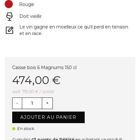
Rouge
Doit vieillir
Le vin gagne en moelleux ce qu'il perd en tension
et en race.
Caisse bois 6 Magnums 150 cl
474,00 €
soit 79,00 € / unité
-
+
AJOUTER AU PANIER
En stock
Cumulez
47
points de fidélité
en achetant ce produit.