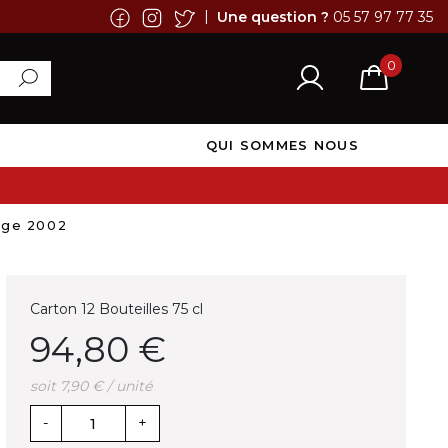
|
Une question ?
05 57 97 77 35
0
QUI SOMMES NOUS
ge 2002
Carton 12 Bouteilles 75 cl
94,80 €
soit 7,90 € / unité
-
+