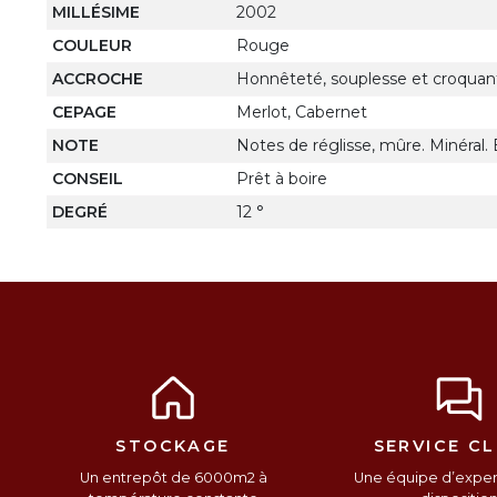
MILLÉSIME
2002
COULEUR
Rouge
ACCROCHE
Honnêteté, souplesse et croquan
CEPAGE
Merlot, Cabernet
NOTE
Notes de réglisse, mûre. Minéral. E
CONSEIL
Prêt à boire
DEGRÉ
12 °
STOCKAGE
SERVICE CL
Un entrepôt de 6000m2 à
Une équipe d’expert