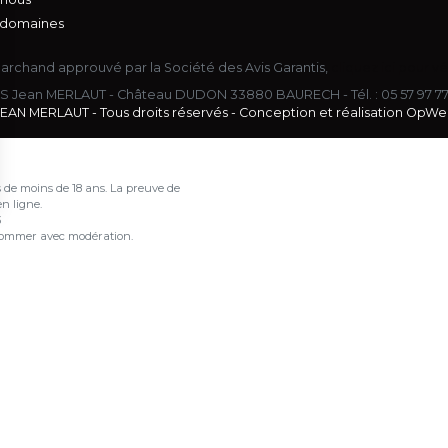
 domaines
archand approuvé par la Société des Avis Garantis,
cliquez ici pour vé
S Jean MERLAUT - Château DUDON 33880 BAURECH - Tél. :
05 57 97 7
EAN MERLAUT - Tous droits réservés - Conception et réalisation
OpWe
 de moins de 18 ans. La preuve de
n ligne.
s Options
3
nsommer avec modération.
ètres de confidentialité, en garantissant la conformité avec le