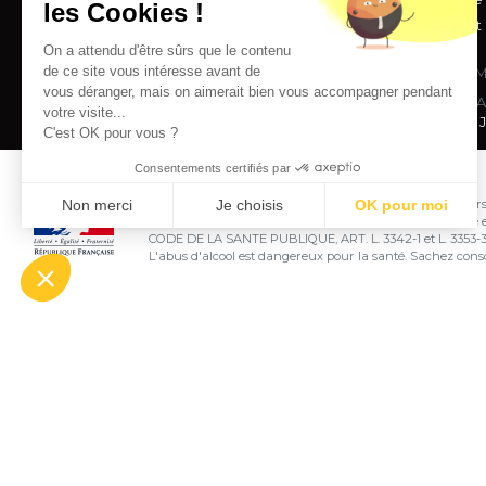
les Cookies !
Châteaux et
On a attendu d'être sûrs que le contenu
de ce site vous intéresse avant de
M
vous déranger, mais on aimerait bien vous accompagner pendant
SA
votre visite...
Copyright © 2026 J
C'est OK pour vous ?
Consentements certifiés par
Non merci
Je choisis
OK pour moi
Interdiction de vente de boissons alcooliques aux mineurs
majorité de l'acheteur est exigée au moment de la vente e
Axeptio consent
Plateforme de Gestion du Consentement : Personnalisez vo
CODE DE LA SANTE PUBLIQUE, ART. L. 3342-1 et L. 3353-
L'abus d'alcool est dangereux pour la santé. Sachez co
Notre plateforme vous permet d'adapter et de gérer vos param