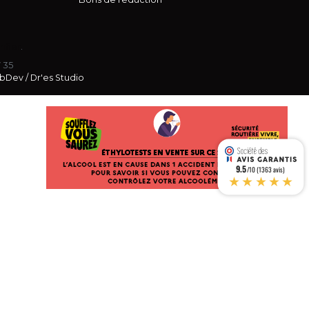
rifier
.
7 35
bDev
/
Dr'es Studio
9.5
/10 (1363 avis)
★★★★★
s réglementations. Personnalisez vos préférences pour contrôler