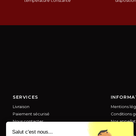
température constante
dispositio
SERVICES
INFORMA
Livraison
Mentions lég
Paiement sécurisé
Conditions g
Nous contacter
Nos appellat
Foire aux questions
Vos avis
Salut c'est nous...
A propos de