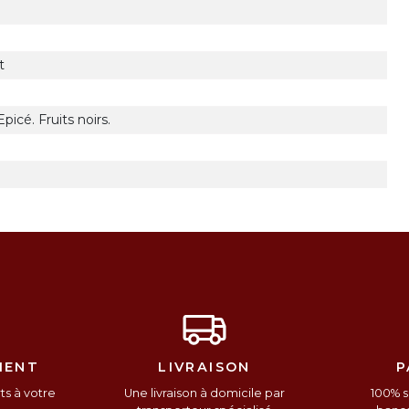
t
picé. Fruits noirs.
IENT
LIVRAISON
P
s à votre
Une livraison à domicile par
100% s