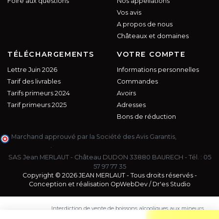
Foire aux questions
Nos appellations
Vos avis
A propos de nous
Châteaux et domaines
TÉLÉCHARGEMENTS
VOTRE COMPTE
Lettre Juin 2026
Informations personnelles
Tarif des livrables
Commandes
Tarifs primeurs 2024
Avoirs
Tarif primeurs 2025
Adresses
Bons de réduction
Marchand approuvé par la Société des Avis Garantis,
cliquez ici
pour vérifier
.
SAS Jean MERLAUT - Château DUDON 33880 BAURECH - Tél. :
05
57 97 77 35
Copyright © 2026 JEAN MERLAUT - Tous droits réservés -
Conception et réalisation
OpWebDev
/
Dr'es Studio
Interdiction de vente de boissons alcooliques aux mineurs
de moins de 18 ans. La preuve de majorité de l'acheteur