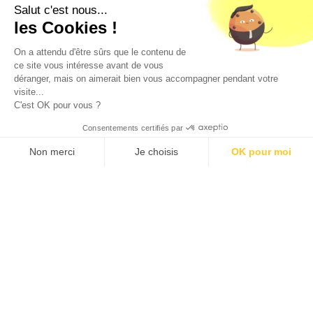
est exigée au moment de la vente en ligne.
Salut c'est nous...
CODE DE LA SANTE PUBLIQUE, ART. L. 3342-1 et L. 3353-3
les Cookies !
L'abus d'alcool est dangereux pour la santé. Sachez
consommer avec modération.
On a attendu d'être sûrs que le contenu de
ce site vous intéresse avant de vous
déranger, mais on aimerait bien vous accompagner pendant votre
visite...
C'est OK pour vous ?
Consentements certifiés par
9.5
/10 (1363 avis)
★★★★★
Non merci
Je choisis
OK pour moi
Axeptio consent
Plateforme de Gestion du Consentement : Personnalisez vos O
Notre plateforme vous permet d'adapter et de gérer vos paramètr