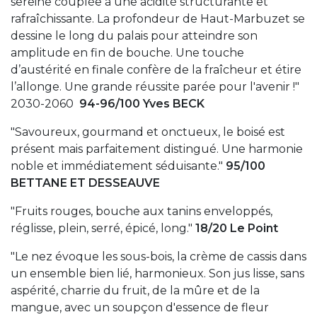
sereine couplée à une acidité structurante et
rafraîchissante. La profondeur de Haut-Marbuzet se
dessine le long du palais pour atteindre son
amplitude en fin de bouche. Une touche
d’austérité en finale confère de la fraîcheur et étire
l’allonge. Une grande réussite parée pour l'avenir !"
2030-2060
94-96/100 Yves BECK
"Savoureux, gourmand et onctueux, le boisé est
présent mais parfaitement distingué. Une harmonie
noble et immédiatement séduisante."
95/100
BETTANE ET DESSEAUVE
"Fruits rouges, bouche aux tanins enveloppés,
réglisse, plein, serré, épicé, long."
18/20 Le Point
"Le nez évoque les sous-bois, la crème de cassis dans
un ensemble bien lié, harmonieux. Son jus lisse, sans
aspérité, charrie du fruit, de la mûre et de la
mangue, avec un soupçon d'essence de fleur