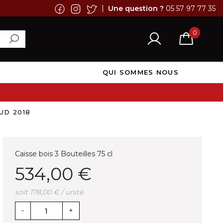
|
Une question ?
05 57 97 77 35
0
QUI SOMMES NOUS
UD 2018
Caisse bois 3 Bouteilles 75 cl
534,00 €
soit 178,00 € / unité
-
+