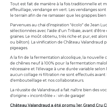
T
out est fait de manière à la fois traditionnelle e
effeuillage, vendange en vert. Les vendanges sont
le terrain afin de ne ramasser que les grappes bien
Parvenues au chai d’inspiration "écolo" de Jean L
sélectionnées avec l'aide d'un Tribaie, avant d'être
graines. Le moût obtenu, très riche et pur, est alo
ou bêton). La vinification de Château Valandraud 
pigeages.
A la fin de la fermentation alcoolique, la nouvell
de chênes neuf à 100% pour la fermentation malolac
nécessaire et l'élevage à une durée variable selon l
aucun collage ni filtration ne sont effectués avant
d'embouteillage et nos collaborateurs.
La réussite de Valandraud a fait naître bien des voc
d'origine « incontrôlée » : vin de garage!
Château Valandraud a été promu 1er Grand Cru C