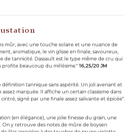
ustation
très mûr, avec une touche solaire et une nuance de
nt, aromatique, le vin glisse en finale, savoureux,
 de tannicité. Dassault est le type même de cru qui
is profite beaucoup du millésime."
16,25/20 JM
éfinition tannique sans aspérité. Un joli avenant et
e assez marquée. Il affiche un certain classisme dans
 cintré, signé par une finale assez salivante et épicée".
ation (en élégance), une jolie finesse du grain, une
sse). On y retrouve des notes de mûre de boysen
 de lilas associées à des touches de prune violette