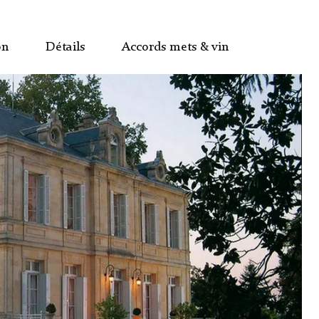
on
Détails
Accords mets & vin