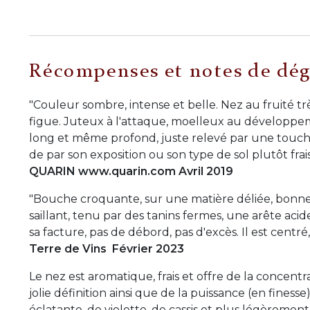
Récompenses et notes de dég
"Couleur sombre, intense et belle. Nez au fruité 
figue. Juteux à l'attaque, moelleux au développeme
long et même profond, juste relevé par une touche
de par son exposition ou son type de sol plutôt fra
QUARIN www.quarin.com Avril 2019
"Bouche croquante, sur une matière déliée, bonne d
saillant, tenu par des tanins fermes, une arête acid
sa facture, pas de débord, pas d'excès. Il est centré,
Terre de Vins Février 2023
Le nez est aromatique, frais et offre de la concentr
jolie définition ainsi que de la puissance (en fine
éclatante, de violette, de cassis et plus légèrement