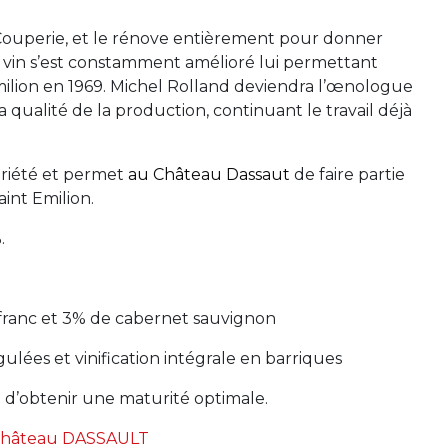
 Couperie, et le rénove entièrement pour donner
e vin s’est constamment amélioré lui permettant
ilion en 1969. Michel Rolland deviendra l’œnologue
a qualité de la production, continuant le travail déjà
priété et permet
au Château Dassaut
de faire partie
aint Emilion.
%.
ranc et 3% de cabernet sauvignon
ulées et vinification intégrale en barriques
n d’obtenir une maturité optimale.
Château DASSAULT