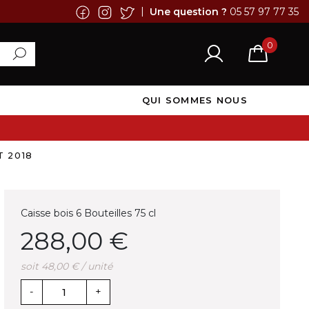
|
Une question ?
05 57 97 77 35
0
QUI SOMMES NOUS
T 2018
Caisse bois 6 Bouteilles 75 cl
288,00 €
soit 48,00 € / unité
-
+