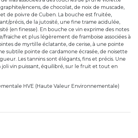
e graphite/encens, de chocolat, de noix de muscade,
et de poivre de Cuben. La bouche est fruitée,
tant/précis, de la jutosité, une fine trame acidulée,
nsité (en finesse). En bouche ce vin exprime des notes
e/fraiche et plus légèrement de framboise associées à
pointes de myrtille éclatante, de cerise, à une pointe
ne subtile pointe de cardamone écrasée, de noisette
ueur. Les tannins sont élégants, fins et précis. Une
li vin puissant, équilibré, sur le fruit et tout en
nementale HVE (Haute Valeur Environnementale)