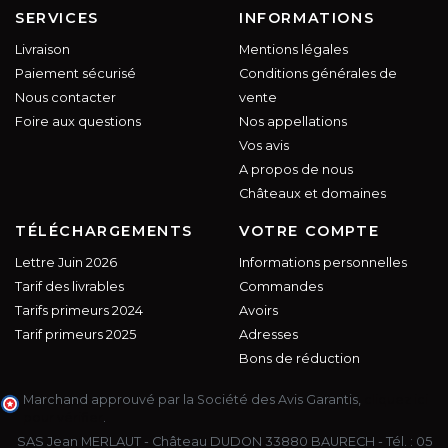
SERVICES
INFORMATIONS
Livraison
Mentions légales
Paiement sécurisé
Conditions générales de
Nous contacter
vente
Foire aux questions
Nos appellations
Vos avis
A propos de nous
Châteaux et domaines
TÉLÉCHARGEMENTS
VOTRE COMPTE
Lettre Juin 2026
Informations personnelles
Tarif des livrables
Commandes
Tarifs primeurs 2024
Avoirs
Tarif primeurs 2025
Adresses
Bons de réduction
Marchand approuvé par la Société des Avis Garantis,
cliquez ici
pour vérifier
.
SAS Jean MERLAUT - Château DUDON 33880 BAURECH - Tél. :
05