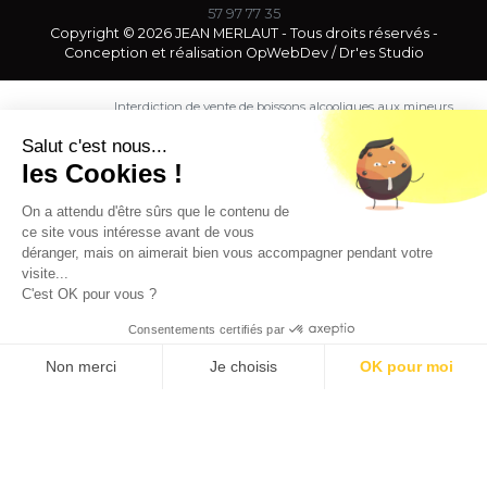
57 97 77 35
Copyright © 2026 JEAN MERLAUT - Tous droits réservés -
Conception et réalisation
OpWebDev
/
Dr'es Studio
Interdiction de vente de boissons alcooliques aux mineurs
de moins de 18 ans. La preuve de majorité de l'acheteur
est exigée au moment de la vente en ligne.
Salut c'est nous...
CODE DE LA SANTE PUBLIQUE, ART. L. 3342-1 et L. 3353-3
les Cookies !
L'abus d'alcool est dangereux pour la santé. Sachez
consommer avec modération.
On a attendu d'être sûrs que le contenu de
ce site vous intéresse avant de vous
déranger, mais on aimerait bien vous accompagner pendant votre
visite...
C'est OK pour vous ?
Consentements certifiés par
9.5
/10 (1363 avis)
★★★★★
Non merci
Je choisis
OK pour moi
Axeptio consent
Plateforme de Gestion du Consentement : Personnalisez vos O
Notre plateforme vous permet d'adapter et de gérer vos paramètr