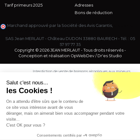
Tarif primeurs 2025
Adresses
Bons de réduction
Marchand approuvé par la Société des Avis Garantis,
cliquez ici
pour vérifier
.
SAS Jean MERLAUT - Château DUDON 33880 BAURECH - Tél. :
05
57 97 77 35
Copyright © 2026 JEAN MERLAUT - Tous droits réservés -
Conception et réalisation
OpWebDev
/
Dr'es Studio
Interdiction de vente de boissons alcooliques aux mineurs
de moins de 18 ans. La preuve de majorité de l'acheteur
est exigée au moment de la vente en ligne.
Salut c'est nous...
CODE DE LA SANTE PUBLIQUE, ART. L. 3342-1 et L. 3353-3
les Cookies !
L'abus d'alcool est dangereux pour la santé. Sachez
consommer avec modération.
On a attendu d'être sûrs que le contenu de
ce site vous intéresse avant de vous
déranger, mais on aimerait bien vous accompagner pendant votre
visite...
C'est OK pour vous ?
Consentements certifiés par