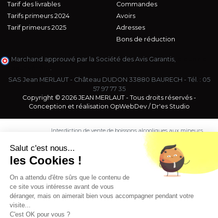
Tarif des livrables
Commandes
Tarifs primeurs 2024
Avoirs
Tarif primeurs 2025
Adresses
Bons de réduction
Marchand approuvé par la Société des Avis Garantis,
cliquez ici
pour vérifier
.
SAS Jean MERLAUT - Château DUDON 33880 BAURECH - Tél. :
05
57 97 77 35
Copyright © 2026 JEAN MERLAUT - Tous droits réservés -
Conception et réalisation
OpWebDev
/
Dr'es Studio
Interdiction de vente de boissons alcooliques aux mineurs
de moins de 18 ans. La preuve de majorité de l'acheteur
est exigée au moment de la vente en ligne.
Salut c'est nous...
CODE DE LA SANTE PUBLIQUE, ART. L. 3342-1 et L. 3353-3
les Cookies !
L'abus d'alcool est dangereux pour la santé. Sachez
consommer avec modération.
On a attendu d'être sûrs que le contenu de
ce site vous intéresse avant de vous
déranger, mais on aimerait bien vous accompagner pendant votre
visite...
C'est OK pour vous ?