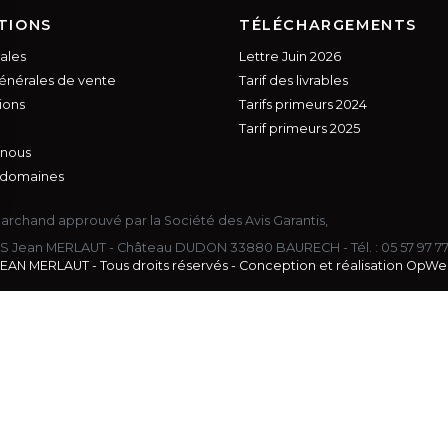
TIONS
TÉLÉCHARGEMENTS
ales
Lettre Juin 2026
énérales de vente
Tarif des livrables
ions
Tarifs primeurs 2024
Tarif primeurs 2025
 nous
 domaines
archand approuvé par la Société des Avis Garantis,
cliquez ici pour vé
s Options
S Jean MERLAUT - Château DUDON 33880 BAURECH - Tél. :
05 57 97 7
ètres de confidentialité, en garantissant la conformité avec le
EAN MERLAUT - Tous droits réservés - Conception et réalisation
OpWe
 de moins de 18 ans. La preuve de
n ligne.
3
nsommer avec modération.