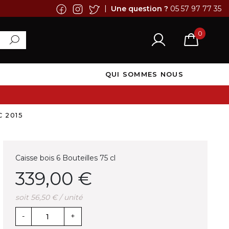
|
Une question ?
05 57 97 77 35
0
QUI SOMMES NOUS
 2015
Caisse bois 6 Bouteilles 75 cl
339,00 €
soit 56,50 € / unité
-
+