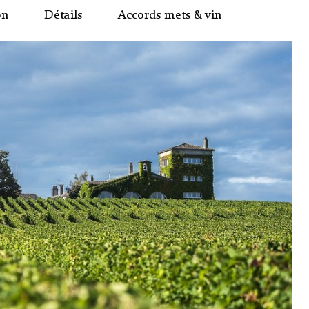
on
Détails
Accords mets & vin