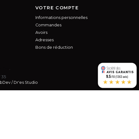
VOTRE COMPTE
Informations personnelles
Commandes
Avoirs
Adresses
Bons de réduction
rifier
.
9.5
7 35
/10 (1363 avis)
★★★★★
s réglementations. Personnalisez vos préférences pour contrôler
bDev
/
Dr'es Studio