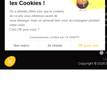
les Cookies !
SERVICES
INFORMA
On a attendu d'être sûrs que le contenu
Livraison
Mentions lég
de ce site vous intéresse avant de
Paiement sécurisé
Conditions g
vous déranger, mais on aimerait bien vous accompagner pendant
votre visite...
Nous contacter
Nos appellat
C'est OK pour vous ?
Foire aux questions
Vos avis
A propos de
Consentements certifiés par
Châteaux et
Non merci
Je choisis
OK pour moi
M
Axeptio consent
Plateforme de Gestion du Consentement : Personnalisez vo
SA
Notre plateforme vous permet d'adapter et de gérer vos param
Copyright © 2026 J
Interdiction de vente de boissons alcooliques aux mineurs
majorité de l'acheteur est exigée au moment de la vente e
CODE DE LA SANTE PUBLIQUE, ART. L. 3342-1 et L. 3353-
L'abus d'alcool est dangereux pour la santé. Sachez co