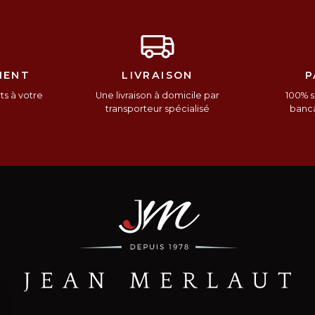
IENT
LIVRAISON
P
s à votre
Une livraison à domicile par
100% s
n
transporteur spécialisé
banca