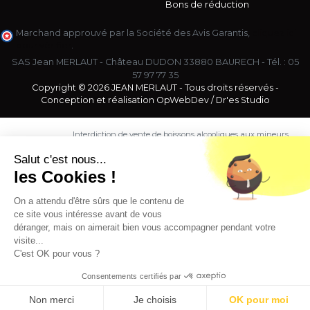
Bons de réduction
Marchand approuvé par la Société des Avis Garantis,
cliquez ici
pour vérifier
.
SAS Jean MERLAUT - Château DUDON 33880 BAURECH - Tél. :
05
57 97 77 35
Copyright © 2026 JEAN MERLAUT - Tous droits réservés -
Conception et réalisation
OpWebDev
/
Dr'es Studio
Interdiction de vente de boissons alcooliques aux mineurs
de moins de 18 ans. La preuve de majorité de l'acheteur
est exigée au moment de la vente en ligne.
Salut c'est nous...
CODE DE LA SANTE PUBLIQUE, ART. L. 3342-1 et L. 3353-3
les Cookies !
L'abus d'alcool est dangereux pour la santé. Sachez
consommer avec modération.
On a attendu d'être sûrs que le contenu de
ce site vous intéresse avant de vous
déranger, mais on aimerait bien vous accompagner pendant votre
visite...
C'est OK pour vous ?
Consentements certifiés par
9.5
/10 (1363 avis)
★★★★★
Non merci
Je choisis
OK pour moi