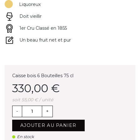
Liquoreux
Doit vieillir
1er Cru Classé en 1855
Un beau fruit net et pur
Caisse bois 6 Bouteilles 75 cl
330,00 €
soit 55,00 € / unité
-
+
AJOUTER AU PANIER
En stock