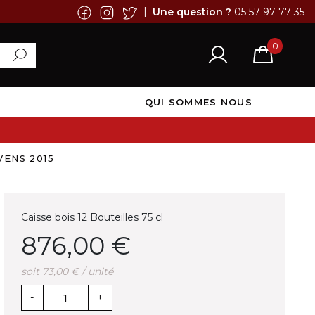
|
Une question ?
05 57 97 77 35
0
QUI SOMMES NOUS
VENS 2015
Caisse bois 12 Bouteilles 75 cl
876,00 €
soit 73,00 € / unité
-
+