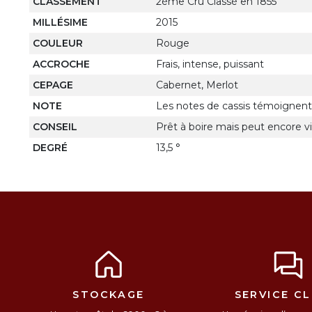
CLASSEMENT
2ème Cru Classé en 1855
MILLÉSIME
2015
COULEUR
Rouge
ACCROCHE
Frais, intense, puissant
CEPAGE
Cabernet, Merlot
NOTE
Les notes de cassis témoignent 
CONSEIL
Prêt à boire mais peut encore viei
DEGRÉ
13,5 °
STOCKAGE
SERVICE CL