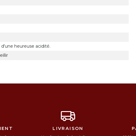
d'une heureuse acidité.
llir
IENT
LIVRAISON
P