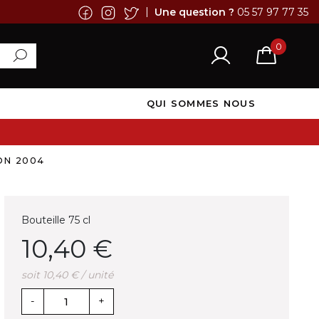
|
Une question ?
05 57 97 77 35
0
QUI SOMMES NOUS
ON 2004
Bouteille 75 cl
10,40 €
soit 10,40 € / unité
-
+