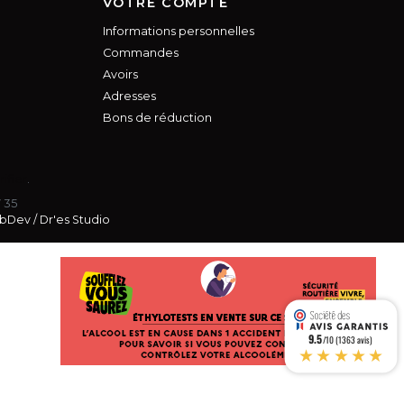
VOTRE COMPTE
Informations personnelles
Commandes
Avoirs
Adresses
Bons de réduction
rifier
.
7 35
bDev
/
Dr'es Studio
9.5
/10 (1363 avis)
★★★★★
s réglementations. Personnalisez vos préférences pour contrôler