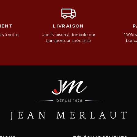
IENT
LIVRAISON
P
s à votre
Une livraison à domicile par
100% s
n
transporteur spécialisé
banca