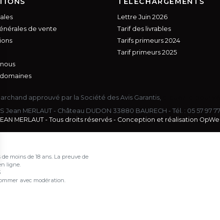
TIONS
TÉLÉCHARGEMENTS
ales
Lettre Juin 2026
énérales de vente
Tarif des livrables
ions
Tarifs primeurs 2024
Tarif primeurs 2025
 nous
 domaines
archand approuvé par la Société des Avis Garantis,
cliquez ici pour vé
S Jean MERLAUT - Château DUDON 33880 BAURECH - Tél. :
05 57 97 7
EAN MERLAUT - Tous droits réservés - Conception et réalisation
OpWe
 de moins de 18 ans. La preuve de
n ligne.
s Options
3
nsommer avec modération.
ètres de confidentialité, en garantissant la conformité avec le