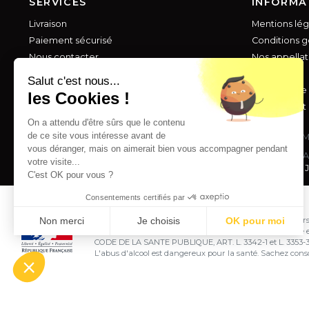
SERVICES
INFORMA
Livraison
Mentions lég
Paiement sécurisé
Conditions g
Nous contacter
Nos appellat
Foire aux questions
Vos avis
Salut c'est nous...
A propos de
les Cookies !
Châteaux et
On a attendu d'être sûrs que le contenu
de ce site vous intéresse avant de
M
vous déranger, mais on aimerait bien vous accompagner pendant
SA
votre visite...
Copyright © 2026 J
C'est OK pour vous ?
Consentements certifiés par
Non merci
Je choisis
OK pour moi
Interdiction de vente de boissons alcooliques aux mineurs
majorité de l'acheteur est exigée au moment de la vente e
Axeptio consent
Plateforme de Gestion du Consentement : Personnalisez vo
CODE DE LA SANTE PUBLIQUE, ART. L. 3342-1 et L. 3353-
L'abus d'alcool est dangereux pour la santé. Sachez co
Notre plateforme vous permet d'adapter et de gérer vos param