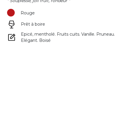
" Souplesse, joli fruit, rondeur "
Rouge
Prêt à boire
Epicé, mentholé. Fruits cuits. Vanille. Pruneau.
Elégant. Boisé