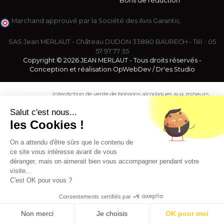
Bons de réduction
Marchand approuvé par la Société des Avis Garantis,
cliquez ici
pour vérifier
.
SAS Jean MERLAUT - Château DUDON 33880 BAURECH - Tél. :
05
57 97 77 35
Copyright © 2026 JEAN MERLAUT - Tous droits réservés -
Conception et réalisation
OpWebDev
/
Dr'es Studio
Interdiction de vente de boissons alcooliques aux mineurs
de moins de 18 ans. La preuve de majorité de l'acheteur
est exigée au moment de la vente en ligne.
Salut c'est nous...
CODE DE LA SANTE PUBLIQUE, ART. L. 3342-1 et L. 3353-3
les Cookies !
L'abus d'alcool est dangereux pour la santé. Sachez
consommer avec modération.
On a attendu d'être sûrs que le contenu de
ce site vous intéresse avant de vous
déranger, mais on aimerait bien vous accompagner pendant votre
visite...
C'est OK pour vous ?
Consentements certifiés par
9.5
/10 (1363 avis)
★★★★★
Non merci
Je choisis
OK pour moi