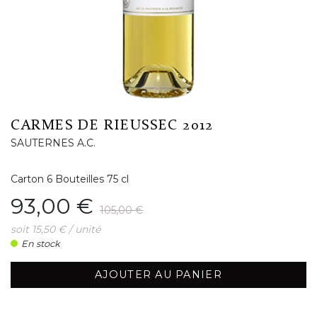
CARMES DE RIEUSSEC 2012
SAUTERNES A.C.
Carton 6 Bouteilles 75 cl
Prix
Prix de base
93,00 €
105,00 €
soit 15,50 € / unité
En stock
AJOUTER AU PANIER