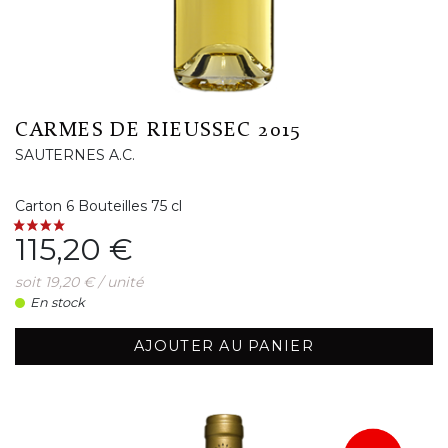
CARMES DE RIEUSSEC 2015
SAUTERNES A.C.
Carton 6 Bouteilles 75 cl
Prix
115,20 €
soit 19,20 € / unité
En stock
AJOUTER AU PANIER