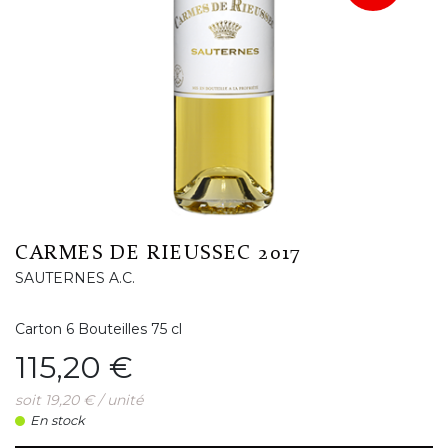
CARMES DE RIEUSSEC 2017
SAUTERNES A.C.
Carton 6 Bouteilles 75 cl
Prix
115,20 €
soit 19,20 € / unité
En stock