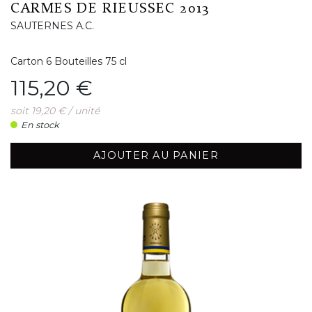
CARMES DE RIEUSSEC 2013
SAUTERNES A.C.
Carton 6 Bouteilles 75 cl
Prix
115,20 €
soit 19,20 € / unité
En stock
AJOUTER AU PANIER