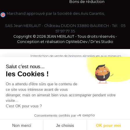
Bons de réduction
Marchand approuvé par la Société des Avis Garantis,
cliquez ici
pour vérifier
.
SAS Jean MERLAUT - Château DUDON 33880 BAURECH - Tél. :
05
57 97 77 35
Copyright © 2026 JEAN MERLAUT - Tous droits réservés -
Conception et réalisation
OpWebDev
/
Dr'es Studio
Interdiction de vente de boissons alcooliques aux mineurs
de moins de 18 ans. La preuve de majorité de l'acheteur
est exigée au moment de la vente en ligne.
Salut c'est nous...
CODE DE LA SANTE PUBLIQUE, ART. L. 3342-1 et L. 3353-3
les Cookies !
L'abus d'alcool est dangereux pour la santé. Sachez
consommer avec modération.
On a attendu d'être sûrs que le contenu de
ce site vous intéresse avant de vous
déranger, mais on aimerait bien vous accompagner pendant votre
visite...
C'est OK pour vous ?
Consentements certifiés par
9.5
/10 (1363 avis)
★★★★★
Non merci
Je choisis
OK pour moi