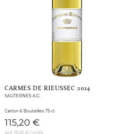
CARMES DE RIEUSSEC 2014
SAUTERNES A.C.
Carton 6 Bouteilles 75 cl
Prix
115,20 €
soit 19,20 € / unité