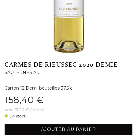
CARMES DE RIEUSSEC 2020 DEMIE
SAUTERNES A.C.
Carton 12 Demi-bouteilles 37,5 cl
Prix
158,40 €
soit 13,20 € / unité
En stock
AJOUTER AU PANIER