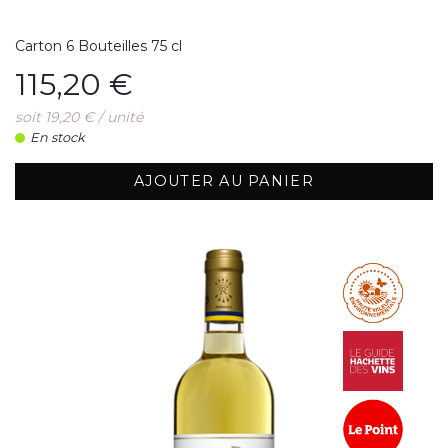
Carton 6 Bouteilles 75 cl
Prix
115,20 €
soit 19,20 € / unité
En stock
AJOUTER AU PANIER