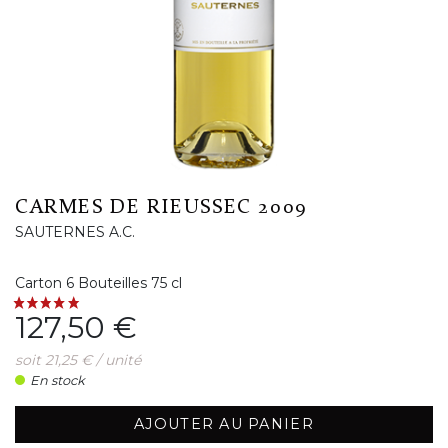
CARMES DE RIEUSSEC 2009
SAUTERNES A.C.
Carton 6 Bouteilles 75 cl
Prix
127,50 €
soit 21,25 € / unité
En stock
AJOUTER AU PANIER