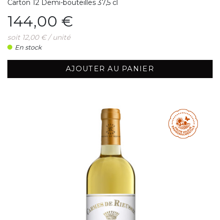
Carton 12 Demi-bouteilles 37,5 cl
Prix
144,00 €
soit 12,00 € / unité
En stock
AJOUTER AU PANIER