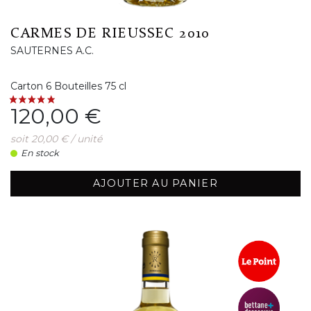
CARMES DE RIEUSSEC 2010
SAUTERNES A.C.
Carton 6 Bouteilles 75 cl
Prix
120,00 €
soit 20,00 € / unité
En stock
AJOUTER AU PANIER