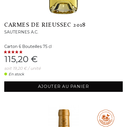
CARMES DE RIEUSSEC 2018
SAUTERNES A.C.
Carton 6 Bouteilles 75 cl
Prix
115,20 €
soit 19,20 € / unité
En stock
AJOUTER AU PANIER