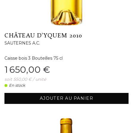
CHÂTEAU D'YQUEM 2010
SAUTERNES A.C.
Caisse bois 3 Bouteilles 75 cl
Prix
1 650,00 €
soit 550,00 € / unité
En stock
AJOUTER AU PANIER