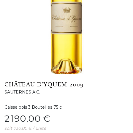
CHÂTEAU D'YQUEM 2009
SAUTERNES A.C.
Caisse bois 3 Bouteilles 75 cl
Prix
2 190,00 €
soit 730,00 € / unité