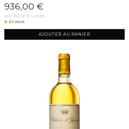
Prix
936,00 €
soit 312,00 € / unité
En stock
AJOUTER AU PANIER