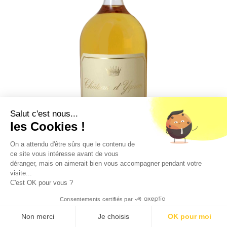
Salut c'est nous...
les Cookies !
On a attendu d'être sûrs que le contenu de
ce site vous intéresse avant de vous
déranger, mais on aimerait bien vous accompagner pendant votre
visite...
C'est OK pour vous ?
CHÂTEAU D'YQUEM IMPÉRIALE 2016
Consentements certifiés par
SAUTERNES A.C.
9.5
/10 (1363 avis)
★★★★★
Non merci
Je choisis
OK pour moi