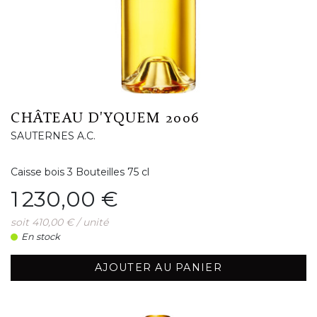
CHÂTEAU D'YQUEM 2006
SAUTERNES A.C.
Caisse bois 3 Bouteilles 75 cl
Prix
1 230,00 €
soit 410,00 € / unité
En stock
AJOUTER AU PANIER