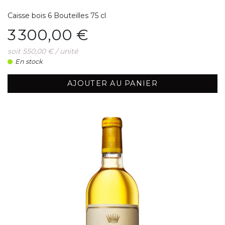
Caisse bois 6 Bouteilles 75 cl
Prix
3 300,00 €
soit 550,00 € / unité
En stock
AJOUTER AU PANIER