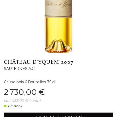
CHÂTEAU D'YQUEM 2007
SAUTERNES A.C.
Caisse bois 6 Bouteilles 75 cl
Prix
2 730,00 €
soit 455,00 € / unité
En stock