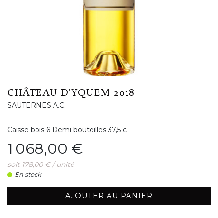
CHÂTEAU D'YQUEM 2018
SAUTERNES A.C.
Caisse bois 6 Demi-bouteilles 37,5 cl
Prix
1 068,00 €
soit 178,00 € / unité
En stock
AJOUTER AU PANIER