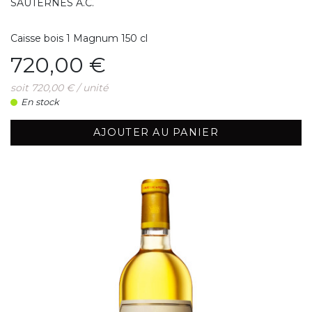
SAUTERNES A.C.
Caisse bois 1 Magnum 150 cl
Prix
720,00 €
soit 720,00 € / unité
En stock
AJOUTER AU PANIER