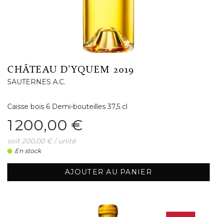
CHÂTEAU D'YQUEM 2019
SAUTERNES A.C.
Caisse bois 6 Demi-bouteilles 37,5 cl
Prix
1 200,00 €
soit 200,00 € / unité
En stock
AJOUTER AU PANIER