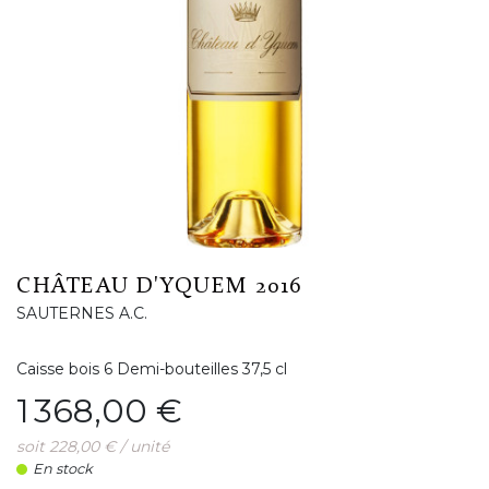
CHÂTEAU D'YQUEM 2016
SAUTERNES A.C.
Caisse bois 6 Demi-bouteilles 37,5 cl
Prix
1 368,00 €
soit 228,00 € / unité
En stock