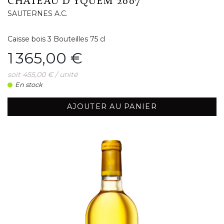
CHÂTEAU D'YQUEM 2007
SAUTERNES A.C.
Caisse bois 3 Bouteilles 75 cl
Prix
1 365,00 €
soit 455,00 € / unité
En stock
AJOUTER AU PANIER