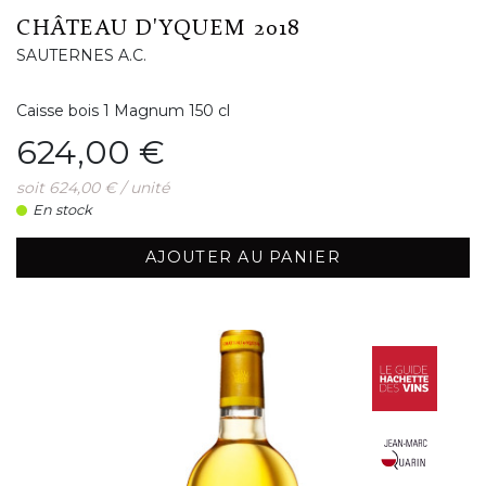
CHÂTEAU D'YQUEM 2018
SAUTERNES A.C.
Caisse bois 1 Magnum 150 cl
Prix
624,00 €
soit 624,00 € / unité
En stock
AJOUTER AU PANIER