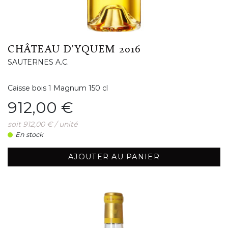
CHÂTEAU D'YQUEM 2016
SAUTERNES A.C.
Caisse bois 1 Magnum 150 cl
Prix
912,00 €
soit 912,00 € / unité
En stock
AJOUTER AU PANIER