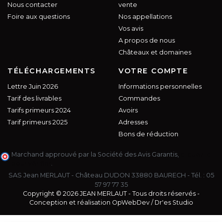
Nous contacter
vente
Foire aux questions
Nos appellations
Vos avis
A propos de nous
Châteaux et domaines
TÉLÉCHARGEMENTS
VOTRE COMPTE
Lettre Juin 2026
Informations personnelles
Tarif des livrables
Commandes
Tarifs primeurs 2024
Avoirs
Tarif primeurs 2025
Adresses
Bons de réduction
Marchand approuvé par la Société des Avis Garantis,
cliquez ici
pour vérifier
.
SAS Jean MERLAUT - Château DUDON 33880 BAURECH - Tél. :
05
57 97 77 35
Copyright © 2026 JEAN MERLAUT - Tous droits réservés -
Conception et réalisation
OpWebDev
/
Dr'es Studio