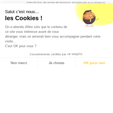
Interdiction de vente de boissons alcooliques aux mineurs
de moins de 18 ans. La preuve de majorité de l'acheteur
est exigée au moment de la vente en ligne.
Salut c'est nous...
CODE DE LA SANTE PUBLIQUE, ART. L. 3342-1 et L. 3353-3
les Cookies !
L'abus d'alcool est dangereux pour la santé. Sachez
consommer avec modération.
On a attendu d'être sûrs que le contenu de
ce site vous intéresse avant de vous
déranger, mais on aimerait bien vous accompagner pendant votre
visite...
C'est OK pour vous ?
Consentements certifiés par
9.5
/10 (1363 avis)
★★★★★
Non merci
Je choisis
OK pour moi
Axeptio consent
Plateforme de Gestion du Consentement : Personnalisez vos O
Notre plateforme vous permet d'adapter et de gérer vos paramètr