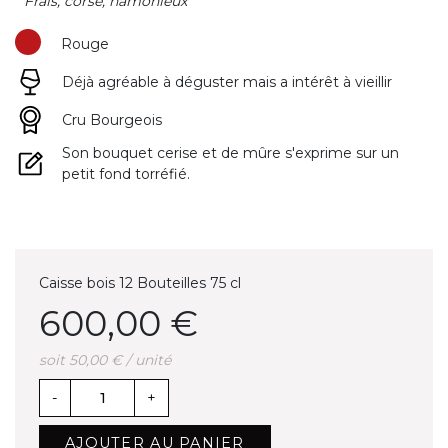
" Frais, corsé, hamonieux "
Rouge
Déjà agréable à déguster mais a intérêt à vieillir
(1 avis)
Cru Bourgeois
Son bouquet cerise et de mûre s'exprime sur un
petit fond torréfié.
Caisse bois 12 Bouteilles 75 cl
600,00 €
soit 50,00 € / unité
-
+
AJOUTER AU PANIER