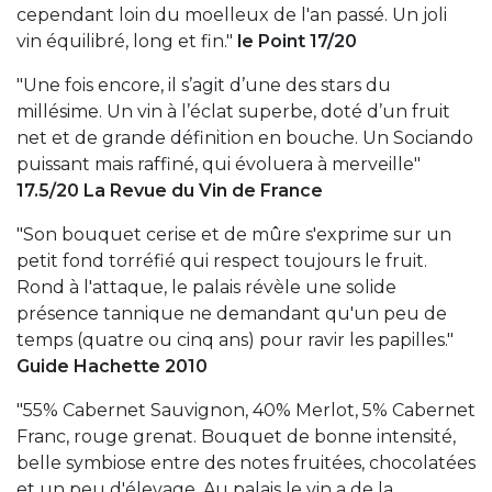
cependant loin du moelleux de l'an passé. Un joli
vin équilibré, long et fin."
le Point 17/20
"Une fois encore, il s’agit d’une des stars du
millésime. Un vin à l’éclat superbe, doté d’un fruit
net et de grande définition en bouche. Un Sociando
puissant mais raffiné, qui évoluera à merveille"
17.5/20 La Revue du Vin de France
"Son bouquet cerise et de mûre s'exprime sur un
petit fond torréfié qui respect toujours le fruit.
Rond à l'attaque, le palais révèle une solide
présence tannique ne demandant qu'un peu de
temps (quatre ou cinq ans) pour ravir les papilles."
Guide Hachette 2010
"55% Cabernet Sauvignon, 40% Merlot, 5% Cabernet
Franc, rouge grenat. Bouquet de bonne intensité,
belle symbiose entre des notes fruitées, chocolatées
et un peu d'élevage. Au palais le vin a de la