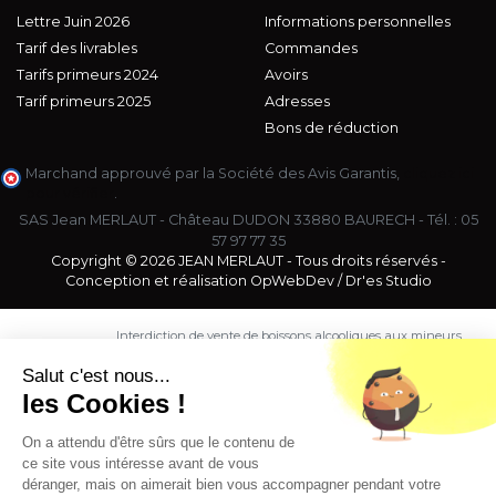
Lettre Juin 2026
Informations personnelles
Tarif des livrables
Commandes
Tarifs primeurs 2024
Avoirs
Tarif primeurs 2025
Adresses
Bons de réduction
Marchand approuvé par la Société des Avis Garantis,
cliquez ici
pour vérifier
.
SAS Jean MERLAUT - Château DUDON 33880 BAURECH - Tél. :
05
57 97 77 35
Copyright © 2026 JEAN MERLAUT - Tous droits réservés -
Conception et réalisation
OpWebDev
/
Dr'es Studio
Interdiction de vente de boissons alcooliques aux mineurs
de moins de 18 ans. La preuve de majorité de l'acheteur
est exigée au moment de la vente en ligne.
Salut c'est nous...
CODE DE LA SANTE PUBLIQUE, ART. L. 3342-1 et L. 3353-3
les Cookies !
L'abus d'alcool est dangereux pour la santé. Sachez
consommer avec modération.
On a attendu d'être sûrs que le contenu de
ce site vous intéresse avant de vous
déranger, mais on aimerait bien vous accompagner pendant votre