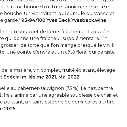
 doté d'une bonne structure tannique. Celle-ci se
e bouche. Un vin invitant, qui cumule puissance et
de garde."
93-94/100 Yves Beck,Yvesbeck.wine
ellent un bouquet de fleurs fraîchement coupées,
te qui donne une fraîcheur supplémentaire. En
rossier, de sorte que l'on mange presque le vin. Il
té, une pointe d’encre et un côté floral qui persiste
 de la matière, vin complet, fruité éclatant, élevage
t Spécial millésime 2021, Mai 2022
t belle au cabernet-sauvignon (75 %). Le nez, centré
lié, frais, animé par une agréable souplesse de chair et
ue puissant, un saint-estèphe de demi-corps qui tire
e 2025