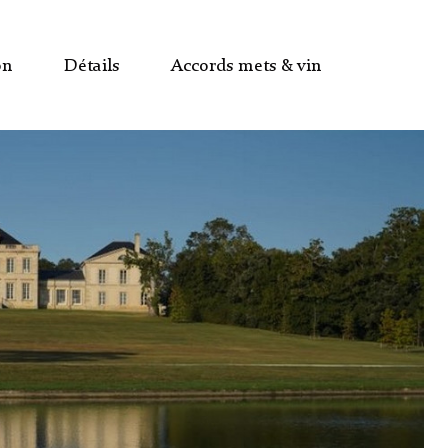
on
Détails
Accords mets & vin