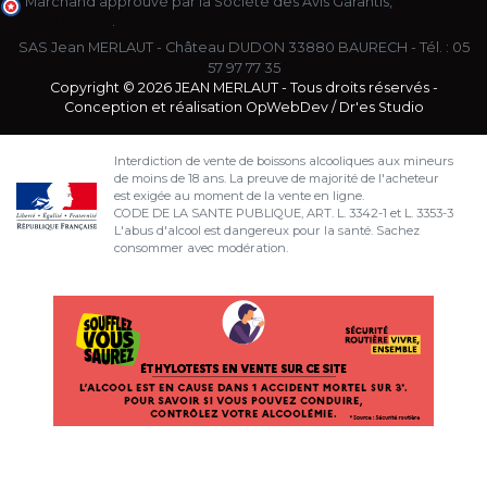
Marchand approuvé par la Société des Avis Garantis,
cliquez ici
pour vérifier
.
SAS Jean MERLAUT - Château DUDON 33880 BAURECH - Tél. :
05
57 97 77 35
Copyright © 2026 JEAN MERLAUT - Tous droits réservés -
Conception et réalisation
OpWebDev
/
Dr'es Studio
Interdiction de vente de boissons alcooliques aux mineurs
de moins de 18 ans. La preuve de majorité de l'acheteur
est exigée au moment de la vente en ligne.
CODE DE LA SANTE PUBLIQUE, ART. L. 3342-1 et L. 3353-3
L'abus d'alcool est dangereux pour la santé. Sachez
consommer avec modération.