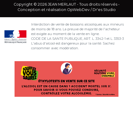
Copyright © 2026 JEAN MERLAUT - Tous droits réservés -
Conception et réalisation
OpWebDev
/
Dr'es Studio
Interdiction de vente de boissons alcooliques aux mineurs
de moins de 18 ans. La preuve de majorité de l'acheteur
est exigée au moment de la vente en ligne.
CODE DE LA SANTE PUBLIQUE, ART. L. 3342-1 et L. 3353-3
L'abus d'alcool est dangereux pour la santé. Sachez
consommer avec modération.