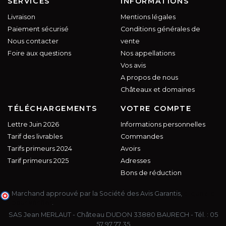
SERVICES
INFORMATIONS
Livraison
Mentions légales
Paiement sécurisé
Conditions générales de
Nous contacter
vente
Foire aux questions
Nos appellations
Vos avis
A propos de nous
Châteaux et domaines
TÉLÉCHARGEMENTS
VOTRE COMPTE
Lettre Juin 2026
Informations personnelles
Tarif des livrables
Commandes
Tarifs primeurs 2024
Avoirs
Tarif primeurs 2025
Adresses
Bons de réduction
Marchand approuvé par la Société des Avis Garantis,
cliquez ici
pour vérifier
.
SAS Jean MERLAUT - Château DUDON 33880 BAURECH - Tél. :
05
57 97 77 35